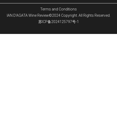
Terms and Conditions
IAN D'AGATA Wine Review©2024 Copyright. All Rights Reserved.
苏ICP备2024125797号-1