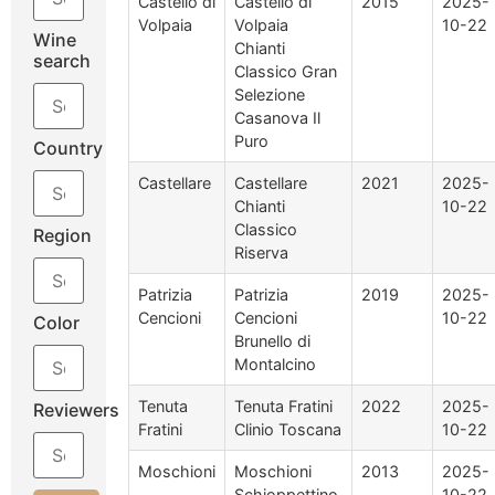
Castello di
Castello di
2015
2025-
Volpaia
Volpaia
10-22
Wine
Chianti
search
Classico Gran
Selezione
Casanova Il
Puro
Country
Castellare
Castellare
2021
2025-
Chianti
10-22
Classico
Region
Riserva
Patrizia
Patrizia
2019
2025-
Cencioni
Cencioni
10-22
Color
Brunello di
Montalcino
Tenuta
Tenuta Fratini
2022
2025-
Reviewers
Fratini
Clinio Toscana
10-22
Moschioni
Moschioni
2013
2025-
Schioppettino
10-22