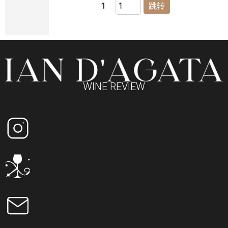
1
跳转
WINE REVIEW