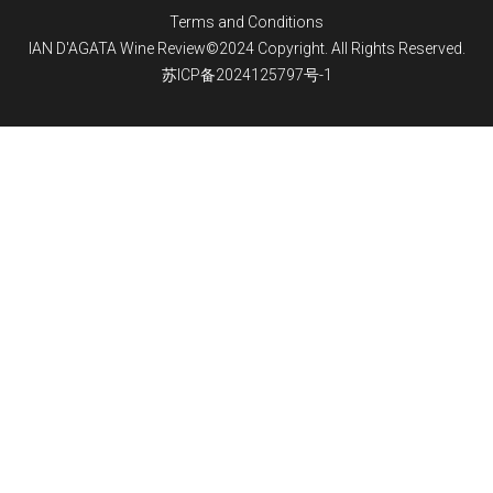
Terms and Conditions
IAN D'AGATA Wine Review©2024 Copyright. All Rights Reserved.
苏ICP备2024125797号-1