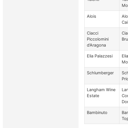
Mon
Alois
Alo
Cai
Ciacci
Cia
Piccolomini
Bru
d’Aragona
Elia Palazzesi
Eli
Mon
Schlumberger
Sch
Pr
Langham Wine
La
Estate
Cor
Do
Bambinuto
Bam
To