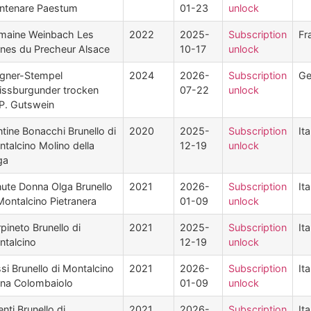
entenare Paestum
01-23
unlock
maine Weinbach Les
2022
2025-
Subscription
Fr
nes du Precheur Alsace
10-17
unlock
gner-Stempel
2024
2026-
Subscription
Ge
issburgunder trocken
07-22
unlock
P. Gutswein
tine Bonacchi Brunello di
2020
2025-
Subscription
Ita
talcino Molino della
12-19
unlock
ga
ute Donna Olga Brunello
2021
2026-
Subscription
Ita
Montalcino Pietranera
01-09
unlock
pineto Brunello di
2021
2025-
Subscription
Ita
talcino
12-19
unlock
si Brunello di Montalcino
2021
2026-
Subscription
Ita
gna Colombaiolo
01-09
unlock
enti Brunello di
2021
2026-
Subscription
Ita