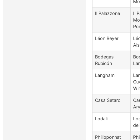
Mon
Il Palazzone
Il 
Mon
Por
Léon Beyer
Lé
Al
Bodegas
Bo
Rubicón
La
Langham
Lan
Cuv
Wi
Casa Setaro
Cas
Ary
Lodali
Lod
dei
Philipponnat
Ph