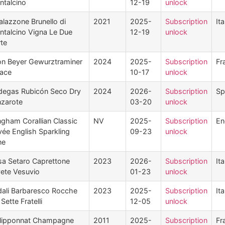
talcino
12-19
unlock
Palazzone Brunello di
2021
2025-
Subscription
Ita
talcino Vigna Le Due
12-19
unlock
te
on Beyer Gewurztraminer
2024
2025-
Subscription
Fr
sace
10-17
unlock
degas Rubicón Seco Dry
2024
2026-
Subscription
Sp
nzarote
03-20
unlock
gham Corallian Classic
NV
2025-
Subscription
En
ée English Sparkling
09-23
unlock
ne
a Setaro Caprettone
2023
2026-
Subscription
Ita
ete Vesuvio
01-23
unlock
ali Barbaresco Rocche
2023
2025-
Subscription
Ita
 Sette Fratelli
12-05
unlock
ilipponnat Champagne
2011
2025-
Subscription
Fr