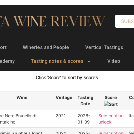
SUBS
ort
Wineries and People
Vertical Tastings
cademy
Tasting notes & scores
Video
Click ‘Score’ to sort by scores
Wine
Vintage
Tasting
Score
Co
Date
re Nere Brunello di
2021
2026-
Subscription
Ita
talcino
01-09
unlock
ximin Grünhaus Pinot
2020
2025-
Subscription
Ge