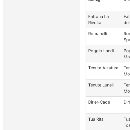
Fattoria La
Fat
Rivolta
del
Romanelli
Rom
Spo
Poggio Landi
Pog
Mon
Tenuta Alzatura
Ten
Mon
Tenute Lunelli
Ten
Mo
Dirler-Cadé
Dir
Tua Rita
Tua
To