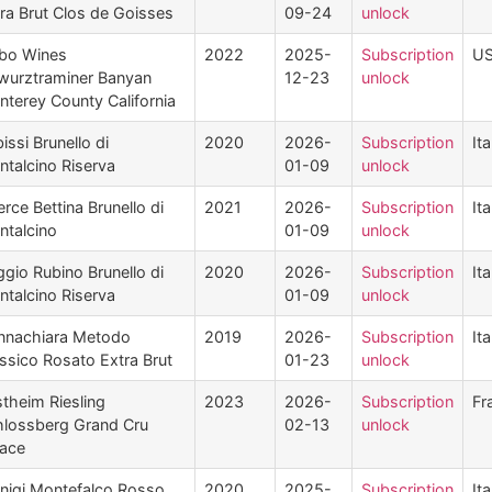
ra Brut Clos de Goisses
09-24
unlock
bo Wines
2022
2025-
Subscription
U
wurztraminer Banyan
12-23
unlock
terey County California
issi Brunello di
2020
2026-
Subscription
Ita
talcino Riserva
01-09
unlock
rce Bettina Brunello di
2021
2026-
Subscription
Ita
talcino
01-09
unlock
gio Rubino Brunello di
2020
2026-
Subscription
Ita
talcino Riserva
01-09
unlock
nnachiara Metodo
2019
2026-
Subscription
Ita
ssico Rosato Extra Brut
01-23
unlock
theim Riesling
2023
2026-
Subscription
Fr
hlossberg Grand Cru
02-13
unlock
sace
nigi Montefalco Rosso
2020
2025-
Subscription
Ita