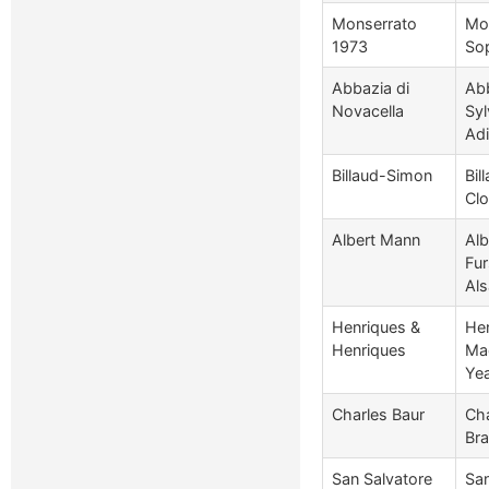
Monserrato
Mon
1973
So
Abbazia di
Abb
Novacella
Syl
Ad
Billaud-Simon
Bil
Cl
Albert Mann
Alb
Fur
Al
Henriques &
Hen
Henriques
Ma
Yea
Charles Baur
Cha
Bra
San Salvatore
San