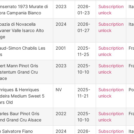
serrato 1973 Murate di
2023
2026-
Subscription
Ita
pra Campania Bianco
01-23
unlock
azia di Novacella
2024
2026-
Subscription
Ita
vaner Valle Isarco Alto
01-27
unlock
ige
laud-Simon Chablis Les
2001
2025-
Subscription
Fr
os
11-25
unlock
ert Mann Pinot Gris
2023
2025-
Subscription
Fr
stentum Grand Cru
10-10
unlock
sace
riques & Henriques
NV
2025-
Subscription
Po
deira Medium Sweet 5
11-21
unlock
rs Old
rles Baur Pinot Gris
2022
2025-
Subscription
Fr
nd Grand Cru Alsace
10-10
unlock
 Salvatore Fiano
2024
2026-
Subscription
Ita