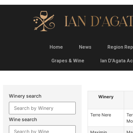
Home
News
Region Rep
Grapes & Wine
Ian D’Agata A
Winery search
Winery
Terre Nere
Ter
Wine search
Mon
Maximin
Ma