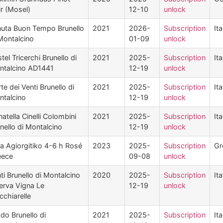
r (Mosel)
12-10
unlock
uta Buon Tempo Brunello
2021
2026-
Subscription
Ita
Montalcino
01-09
unlock
tel Tricerchi Brunello di
2021
2025-
Subscription
Ita
ntalcino AD1441
12-19
unlock
te dei Venti Brunello di
2021
2025-
Subscription
Ita
talcino
12-19
unlock
atella Cinelli Colombini
2021
2025-
Subscription
Ita
nello di Montalcino
12-19
unlock
a Agiorgitiko 4-6 h Rosé
2023
2025-
Subscription
Gr
eece
09-08
unlock
ti Brunello di Montalcino
2020
2025-
Subscription
Ita
erva Vigna Le
12-19
unlock
chiarelle
do Brunello di
2021
2025-
Subscription
Ita