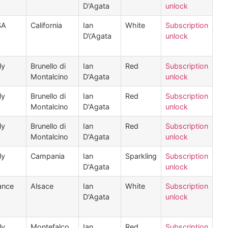
D'Agata
unlock
SA
California
Ian
White
Subscription
D\'Agata
unlock
ly
Brunello di
Ian
Red
Subscription
Montalcino
D'Agata
unlock
ly
Brunello di
Ian
Red
Subscription
Montalcino
D'Agata
unlock
ly
Brunello di
Ian
Red
Subscription
Montalcino
D'Agata
unlock
ly
Campania
Ian
Sparkling
Subscription
D'Agata
unlock
ance
Alsace
Ian
White
Subscription
D'Agata
unlock
ly
Montefalco
Ian
Red
Subscription