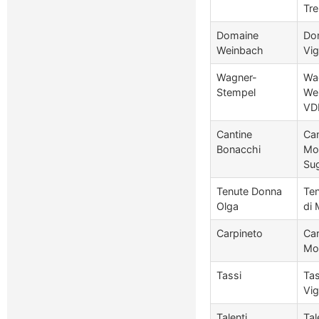
Tr
Domaine
Do
Weinbach
Vig
Wagner-
Wa
Stempel
We
VD
Cantine
Can
Bonacchi
Mon
Su
Tenute Donna
Ten
Olga
di 
Carpineto
Car
Mon
Tassi
Tas
Vi
Talenti
Tal