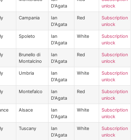
D'Agata
unlock
ly
Campania
Ian
Red
Subscription
D'Agata
unlock
ly
Spoleto
Ian
White
Subscription
D'Agata
unlock
ly
Brunello di
Ian
Red
Subscription
Montalcino
D'Agata
unlock
ly
Umbria
Ian
White
Subscription
D'Agata
unlock
ly
Montefalco
Ian
Red
Subscription
D'Agata
unlock
ance
Alsace
Ian
White
Subscription
D'Agata
unlock
ly
Tuscany
Ian
White
Subscription
D'Agata
unlock