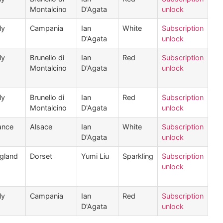
Montalcino
D'Agata
unlock
ly
Campania
Ian
White
Subscription
D'Agata
unlock
ly
Brunello di
Ian
Red
Subscription
Montalcino
D'Agata
unlock
ly
Brunello di
Ian
Red
Subscription
Montalcino
D'Agata
unlock
ance
Alsace
Ian
White
Subscription
D'Agata
unlock
gland
Dorset
Yumi Liu
Sparkling
Subscription
unlock
ly
Campania
Ian
Red
Subscription
D'Agata
unlock