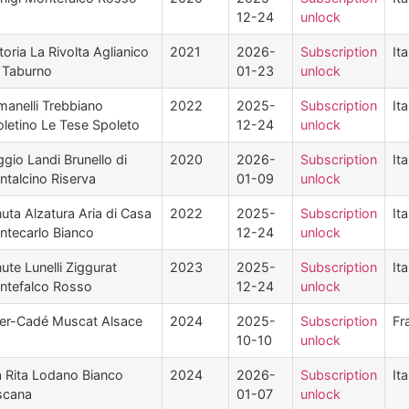
12-24
unlock
toria La Rivolta Aglianico
2021
2026-
Subscription
Ita
 Taburno
01-23
unlock
anelli Trebbiano
2022
2025-
Subscription
Ita
letino Le Tese Spoleto
12-24
unlock
gio Landi Brunello di
2020
2026-
Subscription
Ita
talcino Riserva
01-09
unlock
uta Alzatura Aria di Casa
2022
2025-
Subscription
Ita
tecarlo Bianco
12-24
unlock
ute Lunelli Ziggurat
2023
2025-
Subscription
Ita
ntefalco Rosso
12-24
unlock
ler-Cadé Muscat Alsace
2024
2025-
Subscription
Fr
10-10
unlock
 Rita Lodano Bianco
2024
2026-
Subscription
Ita
scana
01-07
unlock