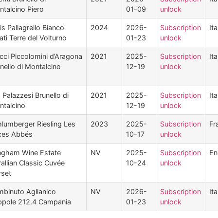
talcino Piero
01-09
unlock
is Pallagrello Bianco
2024
2026-
Subscription
Ita
atì Terre del Volturno
01-23
unlock
cci Piccolomini d’Aragona
2021
2025-
Subscription
Ita
nello di Montalcino
12-19
unlock
a Palazzesi Brunello di
2021
2025-
Subscription
Ita
talcino
12-19
unlock
lumberger Riesling Les
2023
2025-
Subscription
Fr
ices Abbés
10-17
unlock
ngham Wine Estate
NV
2025-
Subscription
En
allian Classic Cuvée
10-24
unlock
rset
binuto Aglianico
NV
2026-
Subscription
Ita
ppole 212.4 Campania
01-23
unlock