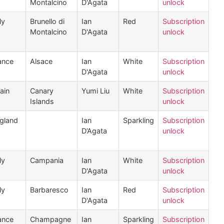
Montalcino
D'Agata
unlock
ly
Brunello di
Ian
Red
Subscription
Montalcino
D'Agata
unlock
ance
Alsace
Ian
White
Subscription
D'Agata
unlock
ain
Canary
Yumi Liu
White
Subscription
Islands
unlock
gland
Ian
Sparkling
Subscription
D’Agata
unlock
ly
Campania
Ian
White
Subscription
D'Agata
unlock
ly
Barbaresco
Ian
Red
Subscription
D'Agata
unlock
ance
Champagne
Ian
Sparkling
Subscription