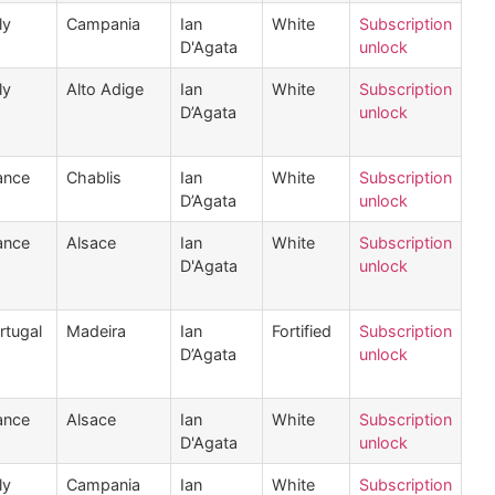
ly
Campania
Ian
White
Subscription
D'Agata
unlock
ly
Alto Adige
Ian
White
Subscription
D’Agata
unlock
ance
Chablis
Ian
White
Subscription
D’Agata
unlock
ance
Alsace
Ian
White
Subscription
D'Agata
unlock
rtugal
Madeira
Ian
Fortified
Subscription
D’Agata
unlock
ance
Alsace
Ian
White
Subscription
D'Agata
unlock
ly
Campania
Ian
White
Subscription