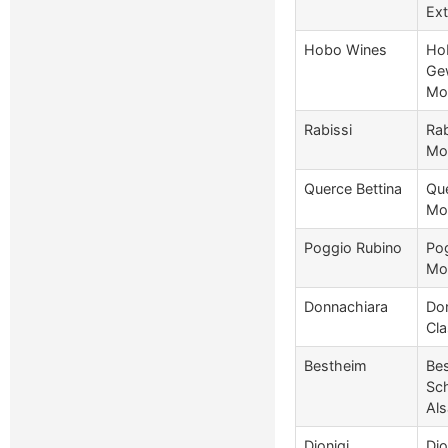
Ext
Hobo Wines
Ho
Ge
Mon
Rabissi
Rab
Mon
Querce Bettina
Que
Mon
Poggio Rubino
Pog
Mon
Donnachiara
Do
Cla
Bestheim
Bes
Sc
Al
Dionigi
Dio