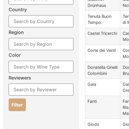
Grünhaus
Noi
Country
Tenuta Buon
Ten
Tempo
di 
Region
Castel Tricerchi
Cas
Mo
Corte dei Venti
Cor
Color
Mon
Donatella Cinelli
Don
Colombini
Bru
Reviewers
Gaia
Gai
Gr
Fanti
Fan
Filter
Ris
Mac
Giodo
Gio