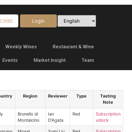
CRIBE
Login
Weekly Wines
Restaurant & Wine
Events
Market Insight
Team
untry
Region
Reviewer
Type
Tasting
Note
ly
Brunello di
Ian
Red
Subscription
Montalcino
D'Agata
unlock
rmany
Mosel
Yumi Liu
Red
Subscription