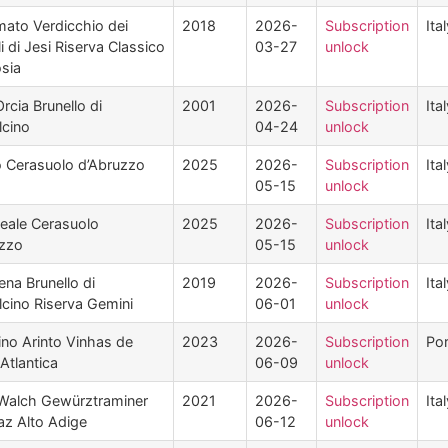
ato Verdicchio dei
2018
2026-
Subscription
Ita
li di Jesi Riserva Classico
03-27
unlock
sia
Orcia Brunello di
2001
2026-
Subscription
Ita
lcino
04-24
unlock
o Cerasuolo d’Abruzzo
2025
2026-
Subscription
Ita
05-15
unlock
Reale Cerasuolo
2025
2026-
Subscription
Ita
uzzo
05-15
unlock
ena Brunello di
2019
2026-
Subscription
Ita
cino Riserva Gemini
06-01
unlock
ino Arinto Vinhas de
2023
2026-
Subscription
Por
Atlantica
06-09
unlock
 Walch Gewürztraminer
2021
2026-
Subscription
Ita
az Alto Adige
06-12
unlock