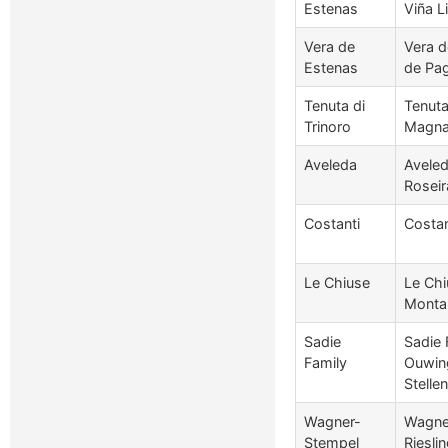
Estenas
Viña L
Vera de
Vera d
Estenas
de Pag
Tenuta di
Tenuta
Trinoro
Magna
Aveleda
Aveled
Roseir
Costanti
Costan
Le Chiuse
Le Chi
Monta
Sadie
Sadie 
Family
Ouwing
Stelle
Wagner-
Wagne
Stempel
Riesli