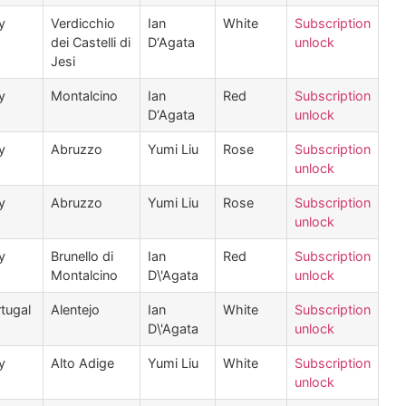
ly
Verdicchio
Ian
White
Subscription
dei Castelli di
D‘Agata
unlock
Jesi
ly
Montalcino
Ian
Red
Subscription
D‘Agata
unlock
ly
Abruzzo
Yumi Liu
Rose
Subscription
unlock
ly
Abruzzo
Yumi Liu
Rose
Subscription
unlock
ly
Brunello di
Ian
Red
Subscription
Montalcino
D\'Agata
unlock
tugal
Alentejo
Ian
White
Subscription
D\'Agata
unlock
ly
Alto Adige
Yumi Liu
White
Subscription
unlock