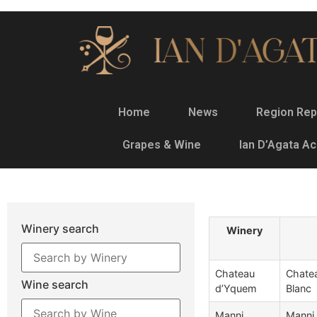
Home
News
Region Rep
Grapes & Wine
Ian D’Agata A
Winery search
Winery
Chateau
Chate
Wine search
d’Yquem
Blanc
Manni
Manni 