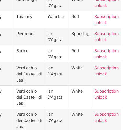
D‘Agata
unlock
ly
Tuscany
Yumi Liu
Red
Subscription
unlock
ly
Piedmont
Ian
Sparkling
Subscription
D'Agata
unlock
ly
Barolo
Ian
Red
Subscription
D'Agata
unlock
ly
Verdicchio
Ian
White
Subscription
dei Castelli di
D‘Agata
unlock
Jesi
ly
Verdicchio
Ian
White
Subscription
dei Castelli di
D‘Agata
unlock
Jesi
ly
Verdicchio
Ian
White
Subscription
dei Castelli di
D‘Agata
unlock
Jesi