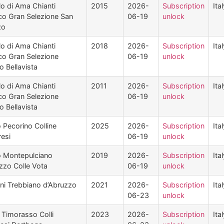
lo di Ama Chianti
2015
2026-
Subscription
Ita
co Gran Selezione San
06-19
unlock
zo
lo di Ama Chianti
2018
2026-
Subscription
Ita
co Gran Selezione
06-19
unlock
o Bellavista
lo di Ama Chianti
2011
2026-
Subscription
Ita
co Gran Selezione
06-19
unlock
o Bellavista
o Pecorino Colline
2025
2026-
Subscription
Ita
esi
06-19
unlock
o Montepulciano
2019
2026-
Subscription
Ita
zzo Colle Vota
06-19
unlock
ini Trebbiano d’Abruzzo
2021
2026-
Subscription
Ita
06-23
unlock
i Timorasso Colli
2023
2026-
Subscription
Ita