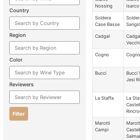
Nossing
Isarco
Country
Soldera
Solde
Case Basse
Sangi
Region
Cadgal
Cadgal
Vecch
Cogno
Cogno
Color
Bucci
Bucci 
Jesi Ri
Reviewers
La Staffa
La Sta
Castel
Rincro
Filter
Marotti
Marott
Campi
Castel
Salma