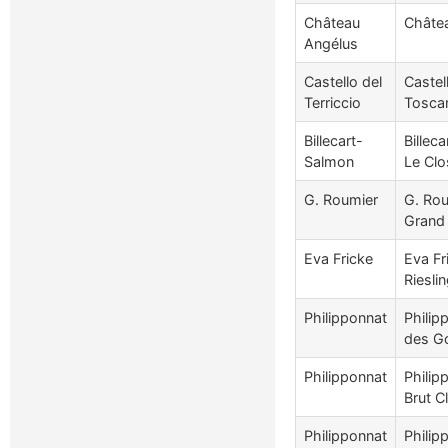
Château
Châtea
Angélus
Castello del
Castel
Terriccio
Tosca
Billecart-
Bille
Salmon
Le Clo
G. Roumier
G. Ro
Grand
Eva Fricke
Eva Fr
Riesli
Philipponnat
Phili
des G
Philipponnat
Phili
Brut C
Philipponnat
Phili