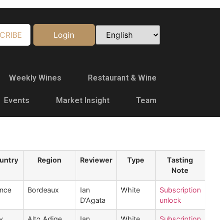
CRIBE
Login
Weekly Wines
Restaurant & Wine
Events
Market Insight
Team
untry
Region
Reviewer
Type
Tasting
Note
ance
Bordeaux
Ian
White
Subscription
D‘Agata
unlock
ly
Alto Adige
Ian
White
Subscription