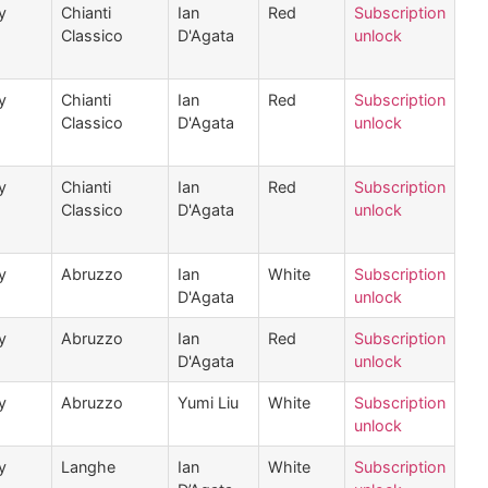
ly
Chianti
Ian
Red
Subscription
Classico
D'Agata
unlock
ly
Chianti
Ian
Red
Subscription
Classico
D'Agata
unlock
ly
Chianti
Ian
Red
Subscription
Classico
D'Agata
unlock
ly
Abruzzo
Ian
White
Subscription
D'Agata
unlock
ly
Abruzzo
Ian
Red
Subscription
D'Agata
unlock
ly
Abruzzo
Yumi Liu
White
Subscription
unlock
ly
Langhe
Ian
White
Subscription