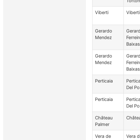
Torton
Viberti
Vibert
Gerardo
Gerar
Mendez
Ferrei
Baixas
Gerardo
Gerar
Mendez
Ferrei
Baixas
Perticaia
Pertic
Del Po
Perticaia
Pertic
Del Po
Château
Châte
Palmer
Vera de
Vera 