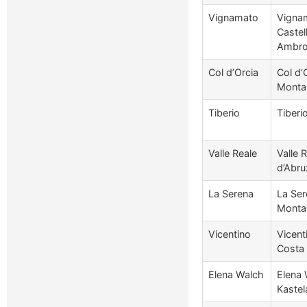
Vignamato
Vignam
Castel
Ambro
Col d’Orcia
Col d’
Monta
Tiberio
Tiberi
Valle Reale
Valle 
d’Abr
La Serena
La Ser
Montal
Vicentino
Vicent
Costa 
Elena Walch
Elena
Kastel