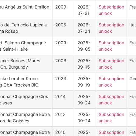
u Angélus Saint-Emilion
2009
2026-
Subscription
Fr
07-31
unlock
lo del Terriccio Lupicaia
2005
2026-
Subscription
Ita
na Rosso
07-24
unlock
cart-Salmon Champagne
2009
2025-
Subscription
Fr
s Saint-Hilaire
09-05
unlock
umier Bonnes-Mares
2006
2025-
Subscription
Fr
 Cru Burgundy
09-15
unlock
icke Lorcher Krone
2023
2025-
Subscription
Ge
ng QbA Trocken BIO
09-19
unlock
pponnat Champagne Clos
2014
2025-
Subscription
Fr
oisses
09-24
unlock
pponnat Champagne Extra
2013
2025-
Subscription
Fr
los de Goisses
09-24
unlock
pponnat Champagne Extra
2010
2025-
Subscription
Fr