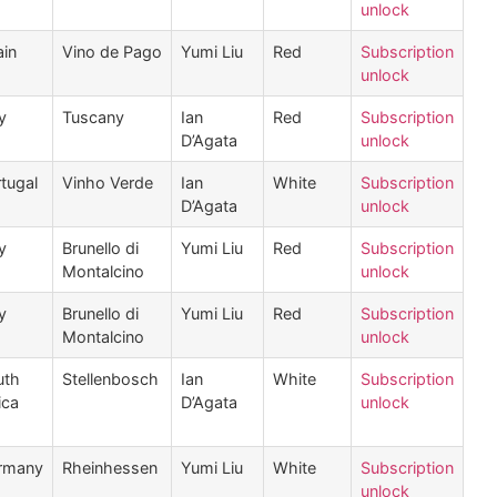
unlock
in
Vino de Pago
Yumi Liu
Red
Subscription
unlock
ly
Tuscany
Ian
Red
Subscription
D’Agata
unlock
tugal
Vinho Verde
Ian
White
Subscription
D’Agata
unlock
ly
Brunello di
Yumi Liu
Red
Subscription
Montalcino
unlock
ly
Brunello di
Yumi Liu
Red
Subscription
Montalcino
unlock
uth
Stellenbosch
Ian
White
Subscription
ica
D’Agata
unlock
rmany
Rheinhessen
Yumi Liu
White
Subscription
unlock