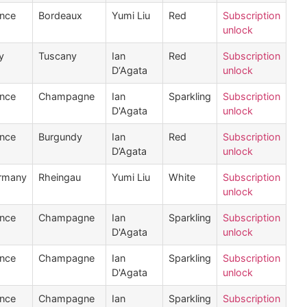
ance
Bordeaux
Yumi Liu
Red
Subscription
unlock
ly
Tuscany
Ian
Red
Subscription
D‘Agata
unlock
ance
Champagne
Ian
Sparkling
Subscription
D'Agata
unlock
ance
Burgundy
Ian
Red
Subscription
D’Agata
unlock
rmany
Rheingau
Yumi Liu
White
Subscription
unlock
ance
Champagne
Ian
Sparkling
Subscription
D'Agata
unlock
ance
Champagne
Ian
Sparkling
Subscription
D'Agata
unlock
ance
Champagne
Ian
Sparkling
Subscription