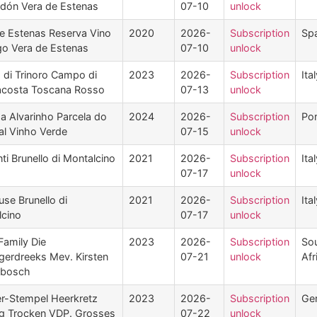
idón Vera de Estenas
07-10
unlock
e Estenas Reserva Vino
2020
2026-
Subscription
Spa
o Vera de Estenas
07-10
unlock
 di Trinoro Campo di
2023
2026-
Subscription
Ita
costa Toscana Rosso
07-13
unlock
a Alvarinho Parcela do
2024
2026-
Subscription
Por
al Vinho Verde
07-15
unlock
ti Brunello di Montalcino
2021
2026-
Subscription
Ita
07-17
unlock
use Brunello di
2021
2026-
Subscription
Ita
lcino
07-17
unlock
Family Die
2023
2026-
Subscription
So
erdreeks Mev. Kirsten
07-21
unlock
Afr
nbosch
r-Stempel Heerkretz
2023
2026-
Subscription
Ge
ng Trocken VDP. Grosses
07-22
unlock