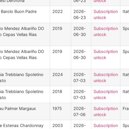
esi Derthona
06-23
unlock
i Barolo Buon Padre
2022
2026-
Subscription
Ita
06-23
unlock
do Mendez Albariño DO
2019
2026-
Subscription
Spa
ro Cepas Vellas Rias
06-30
unlock
do Mendez Albariño DO
2019
2026-
Subscription
Spa
ro Cepas Vellas Rias
06-30
unlock
aia Trebbiano Spoletino
2024
2026-
Subscription
Ita
sto
07-03
unlock
aia Trebbiano Spoletino
2018
2026-
Subscription
Ita
sto
07-03
unlock
au Palmer Margaux
1975
2026-
Subscription
Fr
07-06
unlock
de Estenas Chardonnay
2003
2026-
Subscription
Spa