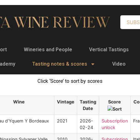
SUBS
ort
Wineries and People
Vertical Tastings
cademy
Tasting notes & scores
Video
Click ‘Score’ to sort by scores
Wine
Vintage
Tasting
Score
Co
Date
au d’Yquem Y Bordeaux
2021
2026-
Subscription
Fr
02-24
unlock
Nossing Sylvaner Valle
2010
2026-
Subscription
Ita