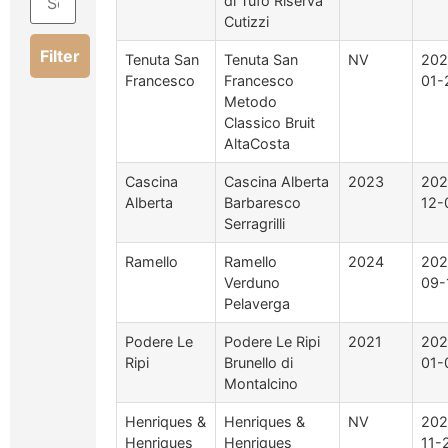
di Tufo Riserva
Cutizzi
Filter
Tenuta San
Tenuta San
NV
202
Francesco
Francesco
01-
Metodo
Classico Bruit
AltaCosta
Cascina
Cascina Alberta
2023
202
Alberta
Barbaresco
12-
Serragrilli
Ramello
Ramello
2024
202
Verduno
09-
Pelaverga
Podere Le
Podere Le Ripi
2021
202
Ripi
Brunello di
01-
Montalcino
Henriques &
Henriques &
NV
202
Henriques
Henriques
11-