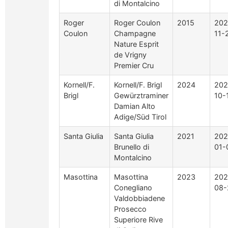
di Montalcino
Roger
Roger Coulon
2015
202
Coulon
Champagne
11-
Nature Esprit
de Vrigny
Premier Cru
Kornell/F.
Kornell/F. Brigl
2024
202
Brigl
Gewürztraminer
10-
Damian Alto
Adige/Süd Tirol
Santa Giulia
Santa Giulia
2021
202
Brunello di
01-
Montalcino
Masottina
Masottina
2023
202
Conegliano
08-
Valdobbiadene
Prosecco
Superiore Rive