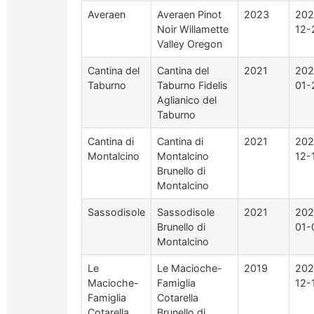
Averaen
Averaen Pinot
2023
202
Noir Willamette
12-
Valley Oregon
Cantina del
Cantina del
2021
202
Taburno
Taburno Fidelis
01-
Aglianico del
Taburno
Cantina di
Cantina di
2021
202
Montalcino
Montalcino
12-
Brunello di
Montalcino
Sassodisole
Sassodisole
2021
202
Brunello di
01-
Montalcino
Le
Le Macioche-
2019
202
Macioche-
Famiglia
12-
Famiglia
Cotarella
Cotarella
Brunello di