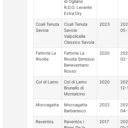
di Ogliano
R.D.O. Levante
Extra Dry
Coali Tenuta
Coali Tenuta
2023
202
Savoia
Savoia
05-
Valpolicella
Classico Savoia
Fattoria La
Fattoria La
2020
202
Rivolta
Rivolta Simbiosi
02-
Beneventano
Rosso
Col di Lamo
Col di Lamo
2020
202
Brunello di
12-
Montalcino
Moccagatta
Moccagatta
2022
202
Barbaresco
04-
Raventós
Raventós i
2017
202
Blanc De la
01-