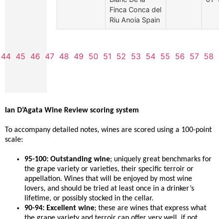
Finca Conca del
Riu Anoia Spain
44
45
46
47
48
49
50
51
52
53
54
55
56
57
58
Ian D’Agata Wine Review scoring system
To accompany detailed notes, wines are scored using a 100-point
scale:
95-100: Outstanding wine
; uniquely great benchmarks for
the grape variety or varieties, their specific terroir or
appellation. Wines that will be enjoyed by most wine
lovers, and should be tried at least once in a drinker’s
lifetime, or possibly stocked in the cellar.
90-94: Excellent wine
; these are wines that express what
the grape variety and terroir can offer very well, if not