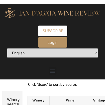
SUBSCRIBE
Login
Click ‘Score’ to sort by scores
Winery
Winery
Wine
Vintag
search